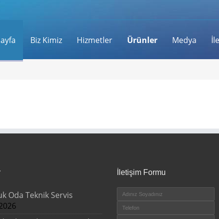
ayfa
Biz Kimiz
Hizmetler
Ürünler
Medya
İl
r
İletişim Formu
k Oda Teknik Servis
2026