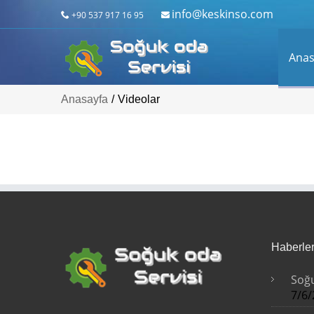
info@keskinso.com
+90 537 917 16 95
Anas
Anasayfa
/
Videolar
Haberle
Soğu
7/6/