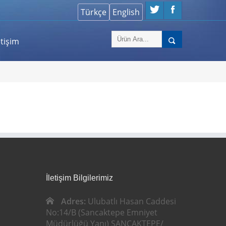
etişim
İletişim Bilgilerimiz
Adres:
Ulubatlı Hasan Caddesi
No:14/B (Sancaktepe Emniyet
Müdürlüğü Yanı) SANCAKTEPE/