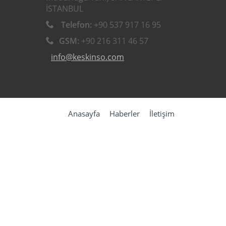
İSTANBUL
Telefon:
+90 537 917 16 95
GSM:
+90 216 311 46 57
info@keskinso.com
Anasayfa
Haberler
İletişim