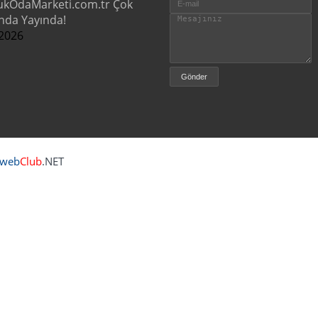
ukOdaMarketi.com.tr Çok
nda Yayında!
2026
Iweb
Club
.NET